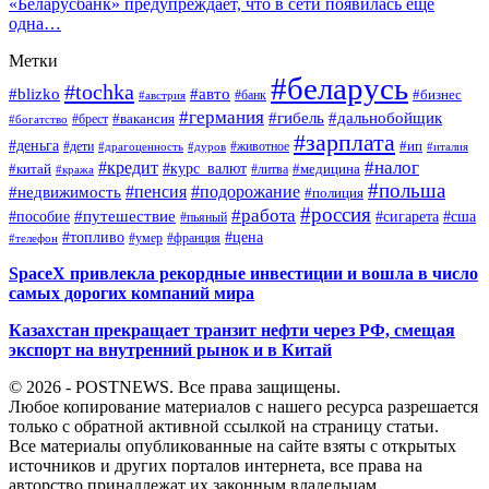
«Беларусбанк» предупреждает, что в сети появилась еще
одна…
Метки
#беларусь
#tochka
#blizko
#авто
#бизнес
#банк
#австрия
#германия
#гибель
#дальнобойщик
#брест
#вакансия
#богатство
#зарплата
#деньга
#ип
#дети
#дуров
#животное
#италия
#драгоценность
#налог
#кредит
#курс_валют
#китай
#медицина
#литва
#кража
#польша
#пенсия
#подорожание
#недвижимость
#полиция
#россия
#работа
#путешествие
#пособие
#сигарета
#сша
#пьяный
#топливо
#цена
#умер
#франция
#телефон
SpaceX привлекла рекордные инвестиции и вошла в число
самых дорогих компаний мира
Казахстан прекращает транзит нефти через РФ, смещая
экспорт на внутренний рынок и в Китай
© 2026 - POSTNEWS. Все права защищены.
Любое копирование материалов с нашего ресурса разрешается
только с обратной активной ссылкой на страницу статьи.
Все материалы опубликованные на сайте взяты с открытых
источников и других порталов интернета, все права на
авторство принадлежат их законным владельцам.