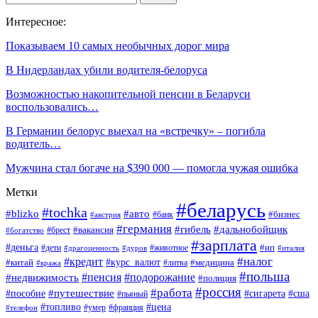
Интересное:
Показываем 10 самых необычных дорог мира
В Нидерландах убили водителя-белоруса
Возможностью накопительной пенсии в Беларуси
воспользовались…
В Германии белорус выехал на «встречку» – погибла
водитель…
Мужчина стал богаче на $390 000 — помогла чужая ошибка
Метки
#беларусь
#tochka
#blizko
#авто
#бизнес
#банк
#австрия
#германия
#гибель
#дальнобойщик
#брест
#вакансия
#богатство
#зарплата
#деньга
#ип
#дети
#дуров
#животное
#италия
#драгоценность
#налог
#кредит
#курс_валют
#китай
#медицина
#литва
#кража
#польша
#пенсия
#подорожание
#недвижимость
#полиция
#россия
#работа
#путешествие
#пособие
#сигарета
#сша
#пьяный
#топливо
#цена
#умер
#франция
#телефон