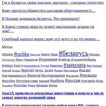
Где в Беларуси самые высокие зарплаты – смотрим статистику
Кому придется обзавестись кассовым оборудованием и…
В Польше задержали белоруса. Что произошло?
В Каких странах мира не задают школьникам задание на
дом?…
Семейный капитал вырос: кому его дадут и на что можно…
Метки
#беларусь
#tochka
#blizko
#авто
#бизнес
#банк
#австрия
#германия
#гибель
#дальнобойщик
#брест
#вакансия
#богатство
#зарплата
#деньга
#ип
#дети
#дуров
#животное
#италия
#драгоценность
#налог
#кредит
#курс_валют
#китай
#медицина
#литва
#кража
#польша
#пенсия
#подорожание
#недвижимость
#полиция
#россия
#работа
#путешествие
#пособие
#сигарета
#сша
#пьяный
#топливо
#цена
#умер
#франция
#телефон
SpaceX привлекла рекордные инвестиции и вошла в число
самых дорогих компаний мира
Казахстан прекращает транзит нефти через РФ, смещая