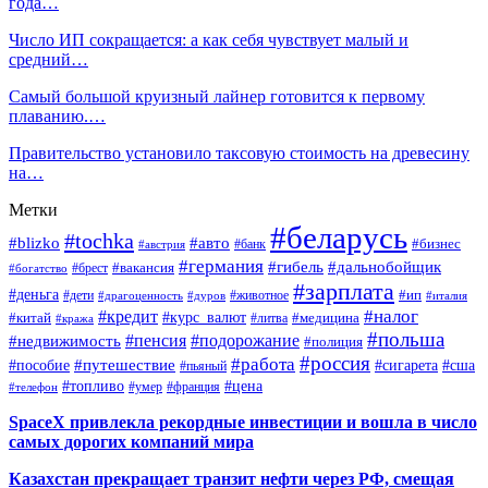
года…
Число ИП сокращается: а как себя чувствует малый и
средний…
Самый большой круизный лайнер готовится к первому
плаванию.…
Правительство установило таксовую стоимость на древесину
на…
Метки
#беларусь
#tochka
#blizko
#авто
#бизнес
#банк
#австрия
#германия
#гибель
#дальнобойщик
#брест
#вакансия
#богатство
#зарплата
#деньга
#ип
#дети
#дуров
#животное
#италия
#драгоценность
#налог
#кредит
#курс_валют
#китай
#медицина
#литва
#кража
#польша
#пенсия
#подорожание
#недвижимость
#полиция
#россия
#работа
#путешествие
#пособие
#сигарета
#сша
#пьяный
#топливо
#цена
#умер
#франция
#телефон
SpaceX привлекла рекордные инвестиции и вошла в число
самых дорогих компаний мира
Казахстан прекращает транзит нефти через РФ, смещая