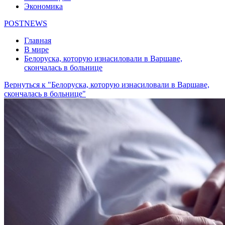
Экономика
POSTNEWS
Главная
В мире
Белоруска, которую изнасиловали в Варшаве,
скончалась в больнице
Вернуться к "Белоруска, которую изнасиловали в Варшаве,
скончалась в больнице"