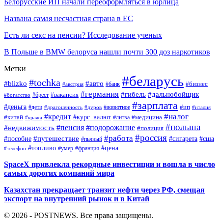
Белорусские ИП начали переоформляться в юрлица
Названа самая несчастная страна в ЕС
Есть ли секс на пенсии? Исследование ученых
В Польше в BMW белоруса нашли почти 300 доз наркотиков
Метки
#беларусь
#tochka
#blizko
#авто
#бизнес
#банк
#австрия
#германия
#гибель
#дальнобойщик
#брест
#вакансия
#богатство
#зарплата
#деньга
#ип
#дети
#дуров
#животное
#италия
#драгоценность
#налог
#кредит
#курс_валют
#китай
#медицина
#литва
#кража
#польша
#пенсия
#подорожание
#недвижимость
#полиция
#россия
#работа
#путешествие
#пособие
#сигарета
#сша
#пьяный
#топливо
#цена
#умер
#франция
#телефон
SpaceX привлекла рекордные инвестиции и вошла в число
самых дорогих компаний мира
Казахстан прекращает транзит нефти через РФ, смещая
экспорт на внутренний рынок и в Китай
© 2026 - POSTNEWS. Все права защищены.