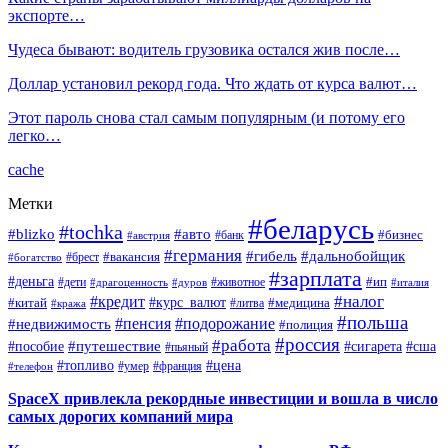
экспорте…
Чудеса бывают: водитель грузовика остался жив после…
Доллар установил рекорд года. Что ждать от курса валют…
Этот пароль снова стал самым популярным (и потому его
легко…
cache
Метки
#беларусь
#tochka
#blizko
#авто
#бизнес
#банк
#австрия
#германия
#гибель
#дальнобойщик
#брест
#вакансия
#богатство
#зарплата
#деньга
#ип
#дети
#дуров
#животное
#италия
#драгоценность
#налог
#кредит
#курс_валют
#китай
#медицина
#литва
#кража
#польша
#пенсия
#подорожание
#недвижимость
#полиция
#россия
#работа
#путешествие
#пособие
#сигарета
#сша
#пьяный
#топливо
#цена
#умер
#франция
#телефон
SpaceX привлекла рекордные инвестиции и вошла в число
самых дорогих компаний мира