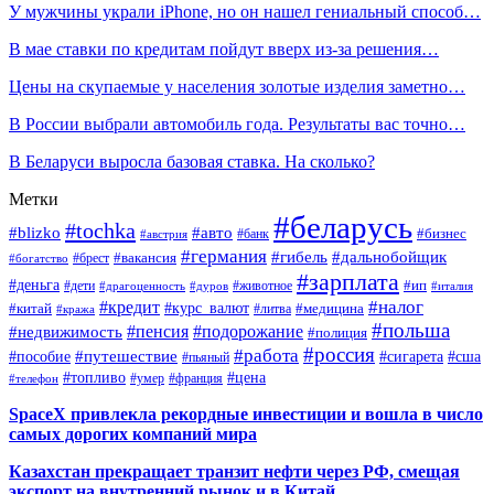
У мужчины украли iPhone, но он нашел гениальный способ…
В мае ставки по кредитам пойдут вверх из-за решения…
Цены на скупаемые у населения золотые изделия заметно…
В России выбрали автомобиль года. Результаты вас точно…
В Беларуси выросла базовая ставка. На сколько?
Метки
#беларусь
#tochka
#blizko
#авто
#бизнес
#банк
#австрия
#германия
#гибель
#дальнобойщик
#брест
#вакансия
#богатство
#зарплата
#деньга
#ип
#дети
#дуров
#животное
#италия
#драгоценность
#налог
#кредит
#курс_валют
#китай
#медицина
#литва
#кража
#польша
#пенсия
#подорожание
#недвижимость
#полиция
#россия
#работа
#путешествие
#пособие
#сигарета
#сша
#пьяный
#топливо
#цена
#умер
#франция
#телефон
SpaceX привлекла рекордные инвестиции и вошла в число
самых дорогих компаний мира
Казахстан прекращает транзит нефти через РФ, смещая
экспорт на внутренний рынок и в Китай