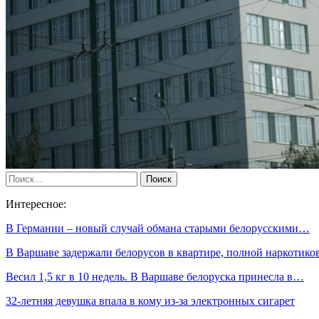
Интересное:
В Германии – новый случай обмана старыми белорусскими…
В Варшаве задержали белорусов в квартире, полной наркотико
Весил 1,5 кг в 10 недель. В Варшаве белоруска принесла в…
32-летняя девушка впала в кому из-за электронных сигарет