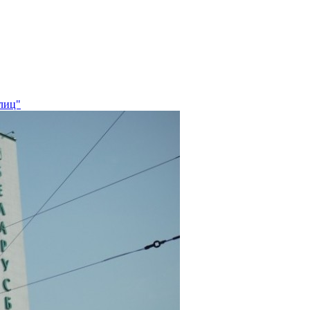
злиц"