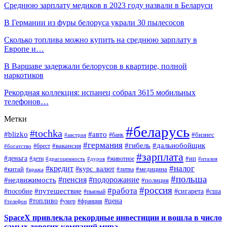
Среднюю зарплату медиков в 2023 году назвали в Беларуси
В Германии из фуры белоруса украли 30 пылесосов
Сколько топлива можно купить на среднюю зарплату в
Европе и…
В Варшаве задержали белорусов в квартире, полной
наркотиков
Рекордная коллекция: испанец собрал 3615 мобильных
телефонов…
Метки
#беларусь
#tochka
#blizko
#авто
#бизнес
#банк
#австрия
#германия
#гибель
#дальнобойщик
#брест
#вакансия
#богатство
#зарплата
#деньга
#ип
#дети
#дуров
#животное
#италия
#драгоценность
#налог
#кредит
#курс_валют
#китай
#медицина
#литва
#кража
#польша
#пенсия
#подорожание
#недвижимость
#полиция
#россия
#работа
#путешествие
#пособие
#сигарета
#сша
#пьяный
#топливо
#цена
#умер
#франция
#телефон
SpaceX привлекла рекордные инвестиции и вошла в число
самых дорогих компаний мира