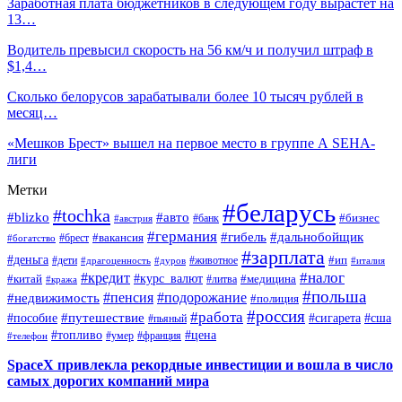
Заработная плата бюджетников в следующем году вырастет на
13…
Водитель превысил скорость на 56 км/ч и получил штраф в
$1,4…
Сколько белорусов зарабатывали более 10 тысяч рублей в
месяц…
«Мешков Брест» вышел на первое место в группе А SEHA-
лиги
Метки
#беларусь
#tochka
#blizko
#авто
#бизнес
#банк
#австрия
#германия
#гибель
#дальнобойщик
#брест
#вакансия
#богатство
#зарплата
#деньга
#ип
#дети
#дуров
#животное
#италия
#драгоценность
#налог
#кредит
#курс_валют
#китай
#медицина
#литва
#кража
#польша
#пенсия
#подорожание
#недвижимость
#полиция
#россия
#работа
#путешествие
#пособие
#сигарета
#сша
#пьяный
#топливо
#цена
#умер
#франция
#телефон
SpaceX привлекла рекордные инвестиции и вошла в число
самых дорогих компаний мира