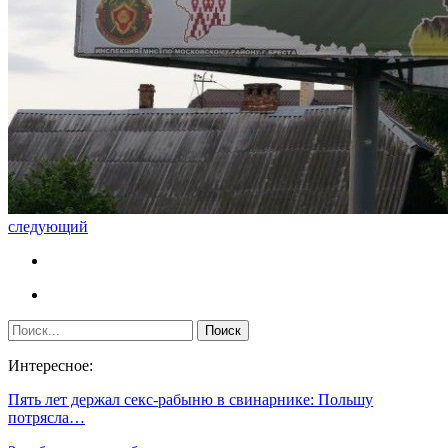
следующий
Интересное:
Пять лет держал секс-рабыню в свинарнике: Польшу
потрясла…