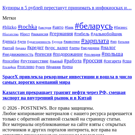
Купюры в 5 рублей перестанут принимать в инфокиосках и…
Метки
#беларусь
#tochka
#blizko
#авто
#бизнес
#банк
#австрия
#германия
#гибель
#дальнобойщик
#брест
#вакансия
#богатство
#зарплата
#деньга
#ип
#дети
#дуров
#животное
#италия
#драгоценность
#налог
#кредит
#курс_валют
#китай
#медицина
#литва
#кража
#польша
#пенсия
#подорожание
#недвижимость
#полиция
#россия
#работа
#путешествие
#пособие
#сигарета
#сша
#пьяный
#топливо
#цена
#умер
#франция
#телефон
SpaceX привлекла рекордные инвестиции и вошла в число
самых дорогих компаний мира
Казахстан прекращает транзит нефти через РФ, смещая
экспорт на внутренний рынок и в Китай
© 2026 - POSTNEWS. Все права защищены.
Любое копирование материалов с нашего ресурса разрешается
только с обратной активной ссылкой на страницу статьи.
Все материалы опубликованные на сайте взяты с открытых
источников и других порталов интернета, все права на