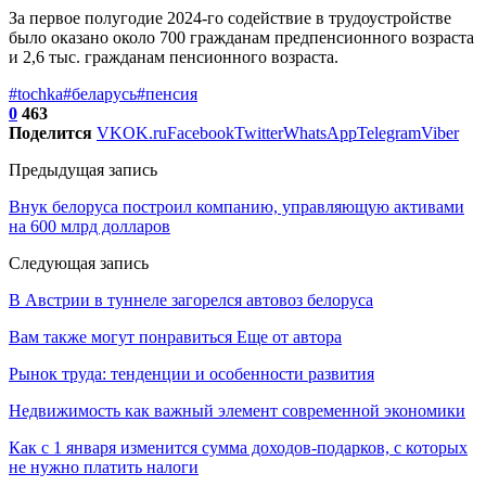
За первое полугодие 2024-го содействие в трудоустройстве
было оказано около 700 гражданам предпенсионного возраста
и 2,6 тыс. гражданам пенсионного возраста.
#tochka
#беларусь
#пенсия
0
463
Поделится
VK
OK.ru
Facebook
Twitter
WhatsApp
Telegram
Viber
Предыдущая запись
Внук белоруса построил компанию, управляющую активами
на 600 млрд долларов
Следующая запись
В Австрии в туннеле загорелся автовоз белоруса
Вам также могут понравиться
Еще от автора
Рынок труда: тенденции и особенности развития
Недвижимость как важный элемент современной экономики
Как с 1 января изменится сумма доходов-подарков, с которых
не нужно платить налоги