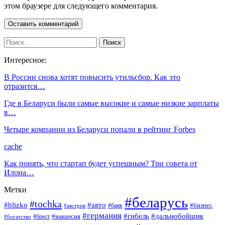
этом браузере для следующего комментария.
Интересное:
В России снова хотят повысить утильсбор. Как это
отразится…
Где в Беларуси были самые высокие и самые низкие зарплаты
в…
Четыре компании из Беларуси попали в рейтинг Forbes
cache
Как понять, что стартап будет успешным? Три совета от
Илона…
Метки
#беларусь
#tochka
#blizko
#авто
#бизнес
#банк
#австрия
#германия
#гибель
#дальнобойщик
#брест
#вакансия
#богатство