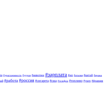
#зарплата
#ип
#китай
ти
#дуров
#животное
#италия
#драгоценность
#кража
#россия
#работа
#сигарета
#сша
#топливо
ный
#умер
#франция
#телефон