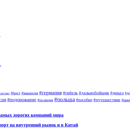
…
…
#германия
#гибель
#дальнобойщик
#деньга
#брест
#вакансия
гатство
#де
#польша
сия
#подорожание
#путешествие
#пособие
#полиция
#пья
самых дорогих компаний мира
порт на внутренний рынок и в Китай