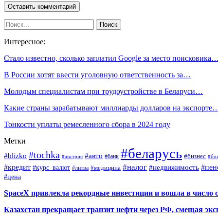
Интересное:
Стало известно, сколько заплатил Google за место поисковика
В России хотят ввести уголовную ответственность за…
Молодым специалистам при трудоустройстве в Беларуси…
Какие страны зарабатывают миллиарды долларов на экспорте
Тонкости уплаты ремесленного сбора в 2024 году
Метки
#беларусь
#tochka
#blizko
#авто
#бизнес
#банк
#бо
#австрия
#налог
#пен
#кредит
#курс_валют
#недвижимость
#медицина
#литва
#цена
SpaceX привлекла рекордные инвестиции и вошла в число 
Казахстан прекращает транзит нефти через РФ, смещая экс