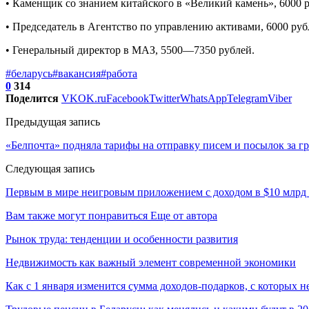
• Каменщик со знанием китайского в «Великий камень», 6000 
• Председатель в Агентство по управлению активами, 6000 руб
• Генеральный директор в МАЗ, 5500—7350 рублей.
#беларусь
#вакансия
#работа
0
314
Поделится
VK
OK.ru
Facebook
Twitter
WhatsApp
Telegram
Viber
Предыдущая запись
«Белпочта» подняла тарифы на отправку писем и посылок за гр
Следующая запись
Первым в мире неигровым приложением с доходом в $10 млрд 
Вам также могут понравиться
Еще от автора
Рынок труда: тенденции и особенности развития
Недвижимость как важный элемент современной экономики
Как с 1 января изменится сумма доходов-подарков, с которых 