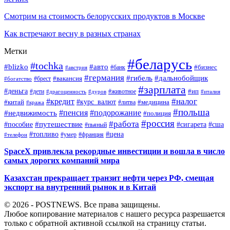
Смотрим на стоимость белорусских продуктов в Москве
Как встречают весну в разных странах
Метки
#беларусь
#tochka
#blizko
#авто
#бизнес
#банк
#австрия
#германия
#гибель
#дальнобойщик
#брест
#вакансия
#богатство
#зарплата
#деньга
#ип
#дети
#дуров
#животное
#италия
#драгоценность
#налог
#кредит
#курс_валют
#китай
#медицина
#литва
#кража
#польша
#пенсия
#подорожание
#недвижимость
#полиция
#россия
#работа
#путешествие
#пособие
#сигарета
#сша
#пьяный
#топливо
#цена
#умер
#франция
#телефон
SpaceX привлекла рекордные инвестиции и вошла в число
самых дорогих компаний мира
Казахстан прекращает транзит нефти через РФ, смещая
экспорт на внутренний рынок и в Китай
© 2026 - POSTNEWS. Все права защищены.
Любое копирование материалов с нашего ресурса разрешается
только с обратной активной ссылкой на страницу статьи.