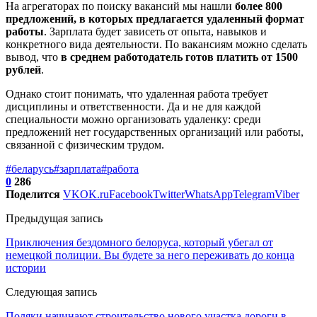
На агрегаторах по поиску вакансий мы нашли
более 800
предложений, в которых предлагается удаленный формат
работы
. Зарплата будет зависеть от опыта, навыков и
конкретного вида деятельности. По вакансиям можно сделать
вывод, что
в среднем работодатель готов платить от 1500
рублей
.
Однако стоит понимать, что удаленная работа требует
дисциплины и ответственности. Да и не для каждой
специальности можно организовать удаленку: среди
предложений нет государственных организаций или работы,
связанной с физическим трудом.
#беларусь
#зарплата
#работа
0
286
Поделится
VK
OK.ru
Facebook
Twitter
WhatsApp
Telegram
Viber
Предыдущая запись
Приключения бездомного белоруса, который убегал от
немецкой полиции. Вы будете за него переживать до конца
истории
Следующая запись
Поляки начинают строительство нового участка дороги в