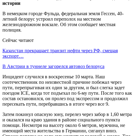
В немецком городе Фульда, федеральная земля Гессен, 40-
летний белорус устроил переполох на местном
железнодорожном вокзале. Об этом сообщает местная
полиция.
Сейчас читают
Казахстан прекращает транзит нефти через РФ, смещая
экспорт…
В Австрии в туннеле загорелся автовоз белоруса
Инцидент случился в воскресенье 10 марта. Наш
соотечественник по неизвестной причине побежал через
пути, перепрыгивая их один за другим, и был слегка задет
поездом ICE, когда тот подъехал по 6-му пути. После того как
состав остановился, он пролез под экспрессом и продолжил
пересекать пути, перебравшись в итоге через все 9.
Затем покинул опасную зону, перелез через забор в 1,60 метра
и оказался на краю здания в районе социального пункта
помощи. Несмотря на высоту около 6 метров, мужчина, не
имеющий места жительства в Германии, сиганул вниз.