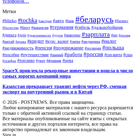
телефонов…
Метки
#беларусь
#tochka
#blizko
#авто
#бизнес
#банк
#австрия
#германия
#гибель
#дальнобойщик
#брест
#вакансия
#богатство
#зарплата
#деньга
#ип
#дети
#дуров
#животное
#италия
#драгоценность
#налог
#кредит
#курс_валют
#китай
#медицина
#литва
#кража
#польша
#пенсия
#подорожание
#недвижимость
#полиция
#россия
#работа
#путешествие
#пособие
#сигарета
#сша
#пьяный
#топливо
#цена
#умер
#франция
#телефон
SpaceX привлекла рекордные инвестиции и вошла в число
самых дорогих компаний мира
Казахстан прекращает транзит нефти через РФ, смещая
экспорт на внутренний рынок и в Китай
© 2026 - POSTNEWS. Все права защищены.
Любое копирование материалов с нашего ресурса разрешается
только с обратной активной ссылкой на страницу статьи.
Все материалы опубликованные на сайте взяты с открытых
источников и других порталов интернета, все права на
авторство принадлежат их законным владельцам.
Sign in