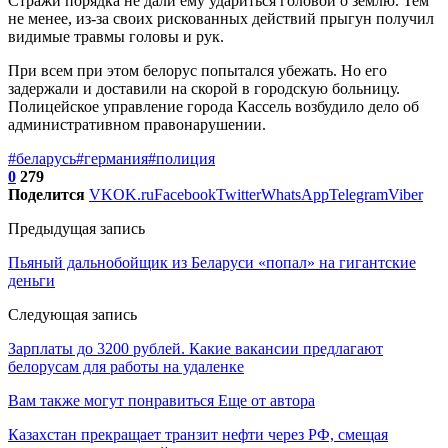
Стражи порядка не дали ему удариться головой о землю. Тем
не менее, из-за своих рискованных действий прыгун получил
видимые травмы головы и рук.
При всем при этом белорус попытался убежать. Но его
задержали и доставили на скорой в городскую больницу.
Полицейское управление города Кассель возбудило дело об
административном правонарушении.
#беларусь
#германия
#полиция
0
279
Поделится
VK
OK.ru
Facebook
Twitter
WhatsApp
Telegram
Viber
Предыдущая запись
Пьяный дальнобойщик из Беларуси «попал» на гигантские
деньги
Следующая запись
Зарплаты до 3200 рублей. Какие вакансии предлагают
белорусам для работы на удаленке
Вам также могут понравиться
Еще от автора
Казахстан прекращает транзит нефти через РФ, смещая