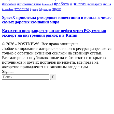
#россия
#работа
#путешествие
#пособие
#сигарета
#сша
#пьяный
#топливо
#цена
#умер
#франция
#телефон
SpaceX привлекла рекордные инвестиции и вошла в число
самых дорогих компаний мира
Казахстан прекращает транзит нефти через РФ, смещая
экспорт на внутренний рынок и в Китай
© 2026 - POSTNEWS. Все права защищены.
Любое копирование материалов с нашего ресурса разрешается
только с обратной активной ссылкой на страницу статьи.
Все материалы опубликованные на сайте взяты с открытых
источников и других порталов интернета, все права на
авторство принадлежат их законным владельцам.
Sign in