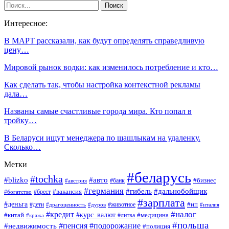
Интересное:
В МАРТ рассказали, как будут определять справедливую
цену…
Мировой рынок водки: как изменилось потребление и кто…
Как сделать так, чтобы настройка контекстной рекламы
дала…
Названы самые счастливые города мира. Кто попал в
тройку…
В Беларуси ищут менеджера по шашлыкам на удаленку.
Сколько…
Метки
#беларусь
#tochka
#blizko
#авто
#бизнес
#банк
#австрия
#германия
#гибель
#дальнобойщик
#брест
#вакансия
#богатство
#зарплата
#деньга
#ип
#дети
#дуров
#животное
#италия
#драгоценность
#налог
#кредит
#курс_валют
#китай
#медицина
#литва
#кража
#польша
#пенсия
#подорожание
#недвижимость
#полиция