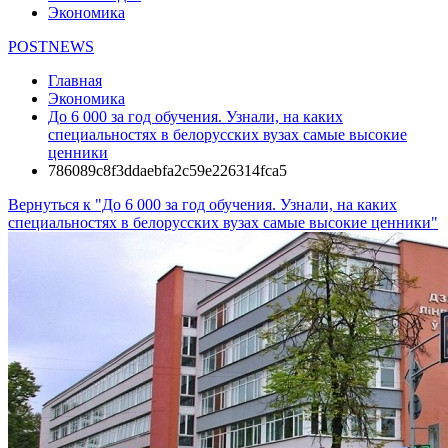
Экономика
POSTNEWS
Главная
Экономика
До 6 000 за год обучения. Узнали, на каких
специальностях в белорусских вузах самые высокие
ценники
786089c8f3ddaebfa2c59e226314fca5
Вернуться к "До 6 000 за год обучения. Узнали, на каких
специальностях в белорусских вузах самые высокие ценники"