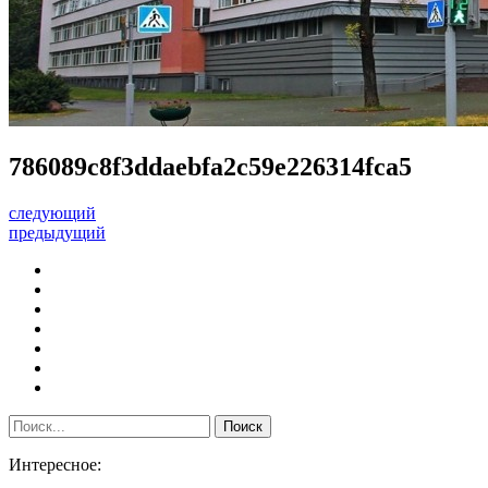
786089c8f3ddaebfa2c59e226314fca5
следующий
предыдущий
Интересное: