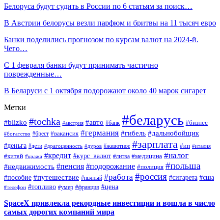
Белоруса будут судить в России по 6 статьям за поиск…
В Австрии белорусы везли парфюм и бритвы на 11 тысяч евро
Банки поделились прогнозом по курсам валют на 2024-й.
Чего…
С 1 февраля банки будут принимать частично
поврежденные…
В Беларуси с 1 октября подорожают около 40 марок сигарет
Метки
#беларусь
#tochka
#blizko
#авто
#бизнес
#банк
#австрия
#германия
#гибель
#дальнобойщик
#брест
#вакансия
#богатство
#зарплата
#деньга
#ип
#дети
#дуров
#животное
#италия
#драгоценность
#налог
#кредит
#курс_валют
#китай
#медицина
#литва
#кража
#польша
#пенсия
#подорожание
#недвижимость
#полиция
#россия
#работа
#путешествие
#пособие
#сигарета
#сша
#пьяный
#топливо
#цена
#умер
#франция
#телефон
SpaceX привлекла рекордные инвестиции и вошла в число
самых дорогих компаний мира