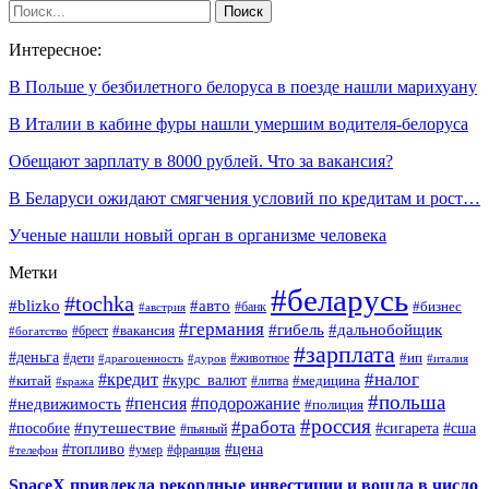
Интересное:
В Польше у безбилетного белоруса в поезде нашли марихуану
В Италии в кабине фуры нашли умершим водителя-белоруса
Обещают зарплату в 8000 рублей. Что за вакансия?
В Беларуси ожидают смягчения условий по кредитам и рост…
Ученые нашли новый орган в организме человека
Метки
#беларусь
#tochka
#blizko
#авто
#бизнес
#банк
#австрия
#германия
#гибель
#дальнобойщик
#брест
#вакансия
#богатство
#зарплата
#деньга
#ип
#дети
#дуров
#животное
#италия
#драгоценность
#налог
#кредит
#курс_валют
#китай
#медицина
#литва
#кража
#польша
#пенсия
#подорожание
#недвижимость
#полиция
#россия
#работа
#путешествие
#пособие
#сигарета
#сша
#пьяный
#топливо
#цена
#умер
#франция
#телефон
SpaceX привлекла рекордные инвестиции и вошла в число