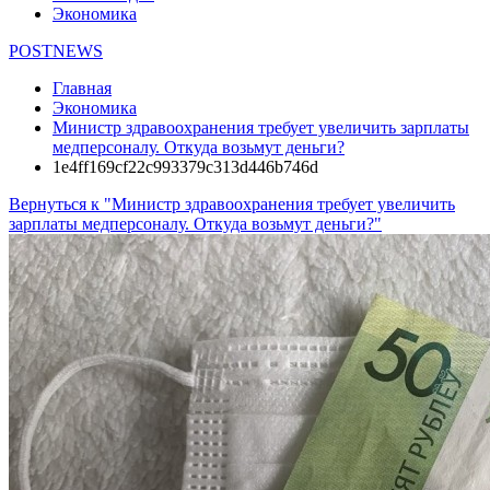
Экономика
POSTNEWS
Главная
Экономика
Министр здравоохранения требует увеличить зарплаты
медперсоналу. Откуда возьмут деньги?
1e4ff169cf22c993379c313d446b746d
Вернуться к "Министр здравоохранения требует увеличить
зарплаты медперсоналу. Откуда возьмут деньги?"