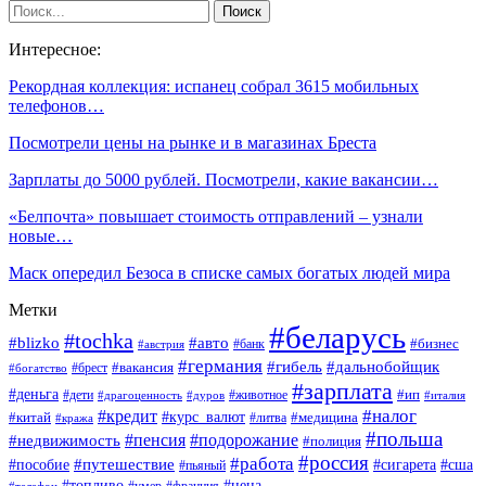
Интересное:
Рекордная коллекция: испанец собрал 3615 мобильных
телефонов…
Посмотрели цены на рынке и в магазинах Бреста
Зарплаты до 5000 рублей. Посмотрели, какие вакансии…
«Белпочта» повышает стоимость отправлений – узнали
новые…
Маск опередил Безоса в списке самых богатых людей мира
Метки
#беларусь
#tochka
#blizko
#авто
#бизнес
#банк
#австрия
#германия
#гибель
#дальнобойщик
#брест
#вакансия
#богатство
#зарплата
#деньга
#ип
#дети
#дуров
#животное
#италия
#драгоценность
#налог
#кредит
#курс_валют
#китай
#медицина
#литва
#кража
#польша
#пенсия
#подорожание
#недвижимость
#полиция
#россия
#работа
#путешествие
#пособие
#сигарета
#сша
#пьяный
#топливо
#цена
#умер