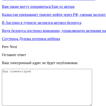
Вам также могут понравиться
Еще от автора
Казахстан прекращает транзит нефти через РФ, смещая экспор
В Австрии в туннеле загорелся автовоз белоруса
Внук белоруса построил компанию, управляющую активами на
Спутница Дурова потеряла ребёнка
Prev
Next
Оставьте ответ
Ваш электронный адрес не будет опубликован.