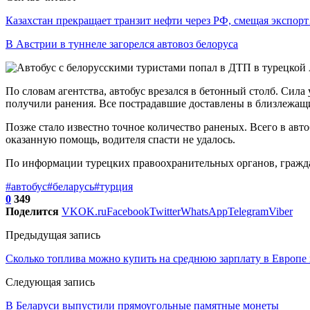
Казахстан прекращает транзит нефти через РФ, смещая экспор
В Австрии в туннеле загорелся автовоз белоруса
По словам агентства, автобус врезался в бетонный столб. Сила 
получили ранения. Все пострадавшие доставлены в близлежащ
Позже стало известно точное количество раненых. Всего в авто
оказанную помощь, водителя спасти не удалось.
По информации турецких правоохранительных органов, граждан
#автобус
#беларусь
#турция
0
349
Поделится
VK
OK.ru
Facebook
Twitter
WhatsApp
Telegram
Viber
Предыдущая запись
Сколько топлива можно купить на среднюю зарплату в Европе 
Следующая запись
В Беларуси выпустили прямоугольные памятные монеты