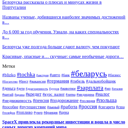
Белоруска рассказала о плюсах и минусах жизни в
Португалии
Названы ученые, добившиеся наиболее значимых достижений
в…
До 6 000 за год обучения. Узнали, на каких специальностях
в…
Белорусы уже полгода больше сдают валюту, чем покупают
Красивые, опасные и… скучные: самые необычные дороги…
Метки
#беларусь
#tochka
#blizko
#авто
#бизнес
#банк
#австрия
#германия
#гибель
#дальнобойщик
#брест
#вакансия
#богатство
#зарплата
#деньга
#ип
#дети
#дуров
#животное
#италия
#драгоценность
#налог
#кредит
#курс_валют
#китай
#медицина
#литва
#кража
#польша
#пенсия
#подорожание
#недвижимость
#полиция
#россия
#работа
#путешествие
#пособие
#сигарета
#сша
#пьяный
#топливо
#цена
#умер
#франция
#телефон
SpaceX привлекла рекордные инвестиции и вошла в число
самых дорогих компаний мира