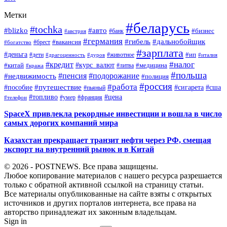
Метки
#беларусь
#tochka
#blizko
#авто
#бизнес
#банк
#австрия
#германия
#гибель
#дальнобойщик
#брест
#вакансия
#богатство
#зарплата
#деньга
#ип
#дети
#дуров
#животное
#италия
#драгоценность
#налог
#кредит
#курс_валют
#китай
#медицина
#литва
#кража
#польша
#пенсия
#подорожание
#недвижимость
#полиция
#россия
#работа
#путешествие
#пособие
#сигарета
#сша
#пьяный
#топливо
#цена
#умер
#франция
#телефон
SpaceX привлекла рекордные инвестиции и вошла в число
самых дорогих компаний мира
Казахстан прекращает транзит нефти через РФ, смещая
экспорт на внутренний рынок и в Китай
© 2026 - POSTNEWS. Все права защищены.
Любое копирование материалов с нашего ресурса разрешается
только с обратной активной ссылкой на страницу статьи.
Все материалы опубликованные на сайте взяты с открытых
источников и других порталов интернета, все права на
авторство принадлежат их законным владельцам.
Sign in