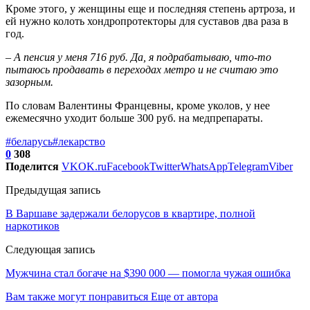
Кроме этого, у женщины еще и последняя степень артроза, и
ей нужно колоть хондропротекторы для суставов два раза в
год.
– А пенсия у меня 716 руб. Да, я подрабатываю, что-то
пытаюсь продавать в переходах метро и не считаю это
зазорным.
По словам Валентины Францевны, кроме уколов, у нее
ежемесячно уходит больше 300 руб. на медпрепараты.
#беларусь
#лекарство
0
308
Поделится
VK
OK.ru
Facebook
Twitter
WhatsApp
Telegram
Viber
Предыдущая запись
В Варшаве задержали белорусов в квартире, полной
наркотиков
Следующая запись
Мужчина стал богаче на $390 000 — помогла чужая ошибка
Вам также могут понравиться
Еще от автора