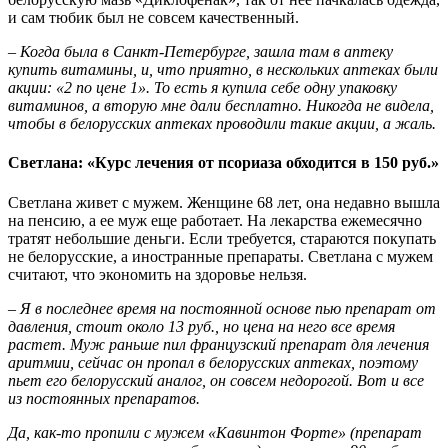
и сам тюбик был не совсем качественный.
– Когда была в Санкт-Петербурге, зашла там в аптеку
купить витамины, и, что приятно, в нескольких аптеках были
акции:
«2 по цене 1». То есть я купила себе одну упаковку
витаминов, а вторую мне дали бесплатно. Никогда не видела,
чтобы в белорусских аптеках проводили такие акции, а жаль.
Светлана: «Курс лечения от псориаза обходится в 150 руб.»
Светлана живет с мужем. Женщине 68 лет, она недавно вышла
на пенсию, а ее муж еще работает. На лекарства ежемесячно
тратят небольшие деньги. Если требуется, стараются покупать
не белорусские, а иностранные препараты. Светлана с мужем
считают, что экономить на здоровье нельзя.
– Я в последнее время на постоянной основе пью препарат от
давления, стоит около 13 руб., но цена на него все время
растет. Муж раньше пил французский препарат для лечения
аритмии, сейчас он пропал в белорусских аптеках, поэтому
пьет его белорусский аналог, он совсем недорогой. Вот и все
из постоянных препаратов.
Да, как-то пропили с мужем «Кавинтон Форте» (препарат