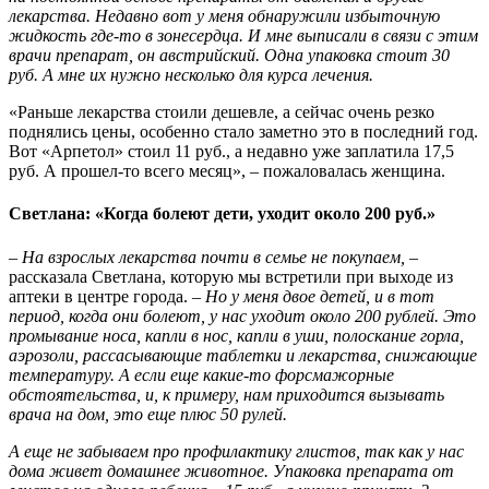
лекарства. Недавно вот у меня обнаружили избыточную
жидкость где-то в зоне
сердца. И мне выписали в связи с этим
врачи препарат, он австрийский. Одна упаковка стоит 30
руб. А мне их нужно несколько для курса лечения.
«Раньше лекарства стоили дешевле, а сейчас очень резко
поднялись цены, особенно стало заметно это в последний год.
Вот «Арпетол» стоил 11 руб., а недавно уже заплатила 17,5
руб. А прошел-то всего месяц», – пожаловалась женщина.
Светлана: «Когда болеют дети, уходит около 200 руб.»
– На взрослых лекарства почти в семье не покупаем, –
рассказала Светлана, которую мы встретили при выходе из
аптеки в центре города.
– Но у меня двое детей, и в тот
период, когда они болеют, у нас уходит около 200 рублей. Это
промывание носа, капли в нос, капли в уши, полоскание горла,
аэрозоли, рассасывающие таблетки и лекарства, снижающие
температуру. А если еще какие-то форсмажорные
обстоятельства, и, к примеру, нам приходится вызывать
врача на дом, это еще плюс 50 рулей.
А еще не забываем про профилактику глистов, так как у нас
дома живет домашнее животное. Упаковка препарата от