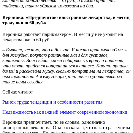
глистов на одного ребенка – 15 руб., а нужно принять 2
таблетки, таким образом умножаем на два.
Вероника: «Предпочитаю иностранные лекарства, в месяц
трачу около 60 руб.»
Вероника работает парикмахером. В месяц у нее уходит на
лекарства около 60 руб.
– Бывает, честно, что и больше. Я часто принимаю «Омез»
для желудка, покупаю различные мази для суставов,
витамины. Вот сейчас снова собираюсь к врачу и понимаю,
что опять придется потратиться в аптеке. Как-то пришла
домой и рассказала мужу, сколько потратила на лекарства, он
был шокирован. А я ему говорю, что ничего удивительного –
такие цены сегодня.
Сейчас читают
Рынок труда: тенденции и особенности развития
Недвижимость как важный элемент современной экономики
Вероника предпочитает, по ее словам, однозначно
иностранные лекарства. Она рассказала, что как-то раз купила
белорусскую мазь «Диклофенак», так от нее пачкалась одежда,