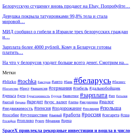
Белорусскую сгущенку вновь продают на Ebay. Попробуйте…
Девушка покрыла татуировками 99,8% тела и стала
мировой…
МИД сообщил о гибели в Израиле трех белорусских граждан
и…
Зарплата более 4000 рублей. Кому в Беларуси готовы
платить…
На что у белорусов уходит больше всего денег. Смотрим на…
Метки
#беларусь
#tochka
#blizko
#авто
#бизнес
#банк
#австрия
#германия
#гибель
#дальнобойщик
#брест
#вакансия
#богатство
#зарплата
#деньга
#ип
#дети
#дуров
#животное
#италия
#драгоценность
#налог
#кредит
#курс_валют
#китай
#медицина
#литва
#кража
#польша
#пенсия
#подорожание
#недвижимость
#полиция
#россия
#работа
#путешествие
#пособие
#сигарета
#сша
#пьяный
#топливо
#цена
#умер
#франция
#телефон
SpaceX привлекла рекордные инвестиции и вошла в число