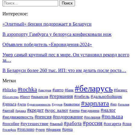
Интересное:
«Элитный» бензин подорожает в Беларуси
В аэропорту Гамбурга у белоруса конфисковали нож
Объявлен победитель «Евровидения-2024»
Умер самый крупный пес в мире. Он установил рекорд всего
за…
В Беларуси более 260 тыс. ИП: что им делать после роста…
Метки
#беларусь
#tochka
#blizko
#авто
#бизнес
#банк
#австрия
#германия
#гибель
#дальнобойщик
#брест
#вакансия
#богатство
#зарплата
#деньга
#ип
#дети
#дуров
#животное
#италия
#драгоценность
#налог
#кредит
#курс_валют
#китай
#медицина
#литва
#кража
#польша
#пенсия
#подорожание
#недвижимость
#полиция
#россия
#работа
#путешествие
#пособие
#сигарета
#сша
#пьяный
#топливо
#цена
#умер
#франция
#телефон