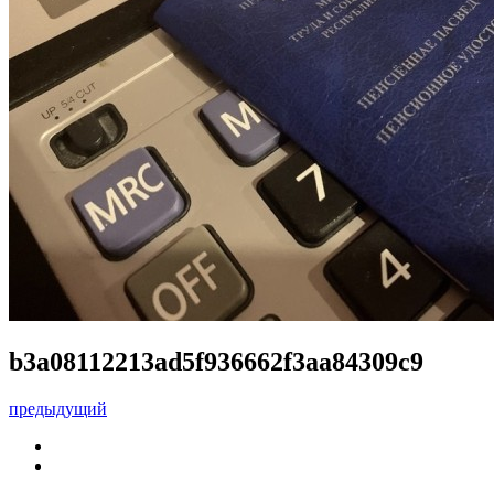
b3a08112213ad5f936662f3aa84309c9
предыдущий