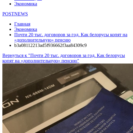
Экономика
POSTNEWS
Главная
Экономика
Почти 20 тыс. договоров за год. Как белорусы копят на
«дополнительную» пенсию
b3a08112213ad5f936662f3aa84309c9
Вернуться к "Почти 20 тыс. договоров за год. Как белорусы
копят на «дополнительную» пенсию"