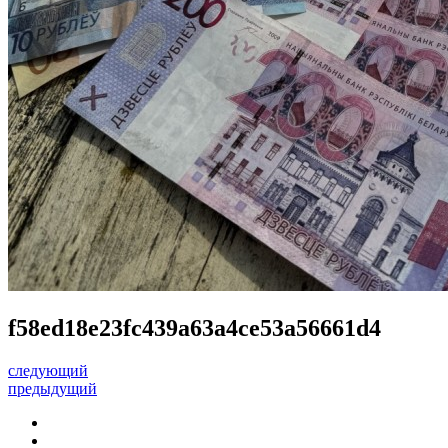
f58ed18e23fc439a63a4ce53a56661d4
следующий
предыдущий