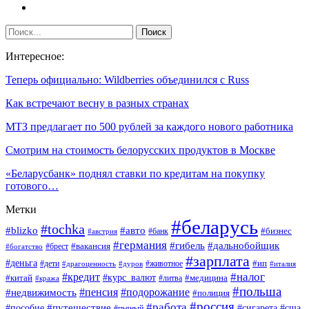
Интересное:
Теперь официально: Wildberries объединился с Russ
Как встречают весну в разных странах
МТЗ предлагает по 500 рублей за каждого нового работника
Смотрим на стоимость белорусских продуктов в Москве
«Беларусбанк» поднял ставки по кредитам на покупку
готового…
Метки
#беларусь
#tochka
#blizko
#авто
#бизнес
#банк
#австрия
#германия
#гибель
#дальнобойщик
#брест
#вакансия
#богатство
#зарплата
#деньга
#ип
#дети
#дуров
#животное
#италия
#драгоценность
#налог
#кредит
#курс_валют
#китай
#медицина
#литва
#кража
#польша
#пенсия
#подорожание
#недвижимость
#полиция
#россия
#работа
#путешествие
#пособие
#сигарета
#сша
#пьяный