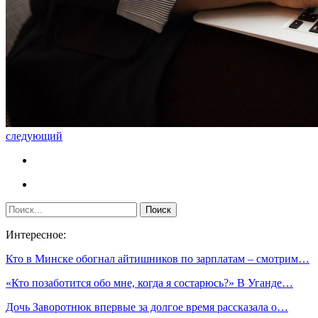
следующий
Интересное:
Кто в Минске обогнал айтишников по зарплатам – смотрим…
«Кто позаботится обо мне, когда я состарюсь?» В Уганде…
Дочь Заворотнюк впервые за долгое время рассказала о…