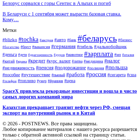
Белорус сорвался с горы Сентис в Альпах и погиб
В Беларуси с 1 сентября может вырасти базовая ставка.
Кому…
Метки
#беларусь
#tochka
#blizko
#авто
#бизнес
#банк
#австрия
#германия
#гибель
#дальнобойщик
#брест
#вакансия
#богатство
#зарплата
#деньга
#ип
#дети
#дуров
#животное
#италия
#драгоценность
#налог
#кредит
#курс_валют
#китай
#медицина
#литва
#кража
#польша
#пенсия
#подорожание
#недвижимость
#полиция
#россия
#работа
#путешествие
#пособие
#сигарета
#сша
#пьяный
#топливо
#цена
#умер
#франция
#телефон
SpaceX привлекла рекордные инвестиции и вошла в число
самых дорогих компаний мира
Казахстан прекращает транзит нефти через РФ, смещая
экспорт на внутренний рынок и в Китай
© 2026 - POSTNEWS. Все права защищены.
Любое копирование материалов с нашего ресурса разрешается
только с обратной активной ссылкой на страницу статьи.