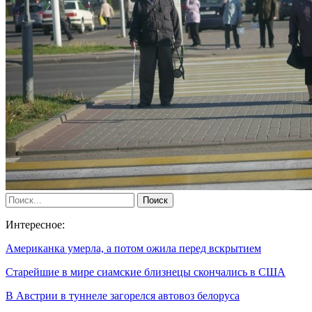
Интересное:
Американка умерла, а потом ожила перед вскрытием
Старейшие в мире сиамские близнецы скончались в США
В Австрии в туннеле загорелся автовоз белоруса