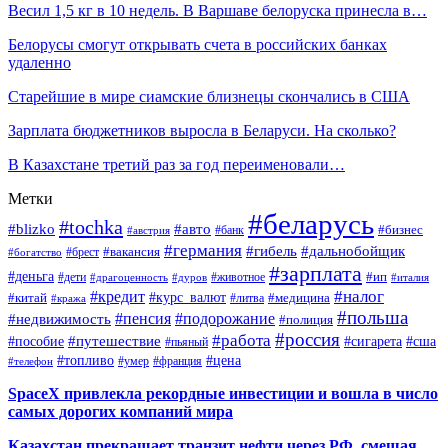
Весил 1,5 кг в 10 недель. В Варшаве белоруска принесла в…
Белорусы смогут открывать счета в российских банках
удаленно
Старейшие в мире сиамские близнецы скончались в США
Зарплата бюджетников выросла в Беларуси. На сколько?
В Казахстане третий раз за год переименовали…
Метки
#беларусь
#tochka
#blizko
#авто
#бизнес
#банк
#австрия
#германия
#гибель
#дальнобойщик
#брест
#вакансия
#богатство
#зарплата
#деньга
#ип
#дети
#дуров
#животное
#италия
#драгоценность
#налог
#кредит
#курс_валют
#китай
#медицина
#литва
#кража
#польша
#пенсия
#подорожание
#недвижимость
#полиция
#россия
#работа
#путешествие
#пособие
#сигарета
#сша
#пьяный
#топливо
#цена
#умер
#франция
#телефон
SpaceX привлекла рекордные инвестиции и вошла в число
самых дорогих компаний мира
Казахстан прекращает транзит нефти через РФ, смещая