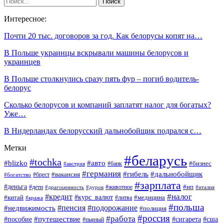
Интересное:
Почти 20 тыс. договоров за год. Как белорусы копят на…
В Польше украинцы вскрывали машины белорусов и
украинцев
В Польше столкнулись сразу пять фур – погиб водитель-
белорус
Сколько белорусов и компаний заплатят налог для богатых?
Уже…
В Нидерландах белорусский дальнобойщик подрался с…
Метки
#беларусь
#tochka
#blizko
#авто
#бизнес
#банк
#австрия
#германия
#гибель
#дальнобойщик
#брест
#вакансия
#богатство
#зарплата
#деньга
#ип
#дети
#дуров
#животное
#италия
#драгоценность
#налог
#кредит
#курс_валют
#китай
#медицина
#литва
#кража
#польша
#пенсия
#подорожание
#недвижимость
#полиция
#россия
#работа
#путешествие
#пособие
#сигарета
#сша
#пьяный