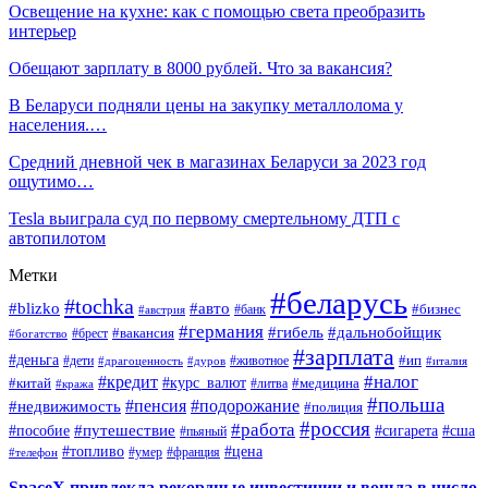
Освещение на кухне: как с помощью света преобразить
интерьер
Обещают зарплату в 8000 рублей. Что за вакансия?
В Беларуси подняли цены на закупку металлолома у
населения.…
Средний дневной чек в магазинах Беларуси за 2023 год
ощутимо…
Tesla выиграла суд по первому смертельному ДТП с
автопилотом
Метки
#беларусь
#tochka
#blizko
#авто
#бизнес
#банк
#австрия
#германия
#гибель
#дальнобойщик
#брест
#вакансия
#богатство
#зарплата
#деньга
#ип
#дети
#дуров
#животное
#италия
#драгоценность
#налог
#кредит
#курс_валют
#китай
#медицина
#литва
#кража
#польша
#пенсия
#подорожание
#недвижимость
#полиция
#россия
#работа
#путешествие
#пособие
#сигарета
#сша
#пьяный
#топливо
#цена
#умер
#франция
#телефон
SpaceX привлекла рекордные инвестиции и вошла в число