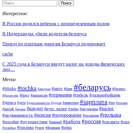
Интересное:
В России родился ребенок с неопределенным полом
В Нидерландах убили водителя-белоруса
Проезд по платным дорогам Беларуси подорожает
cache
С 2025 года в Беларуси введут налог на доходы физических
лиц…
Метки
#беларусь
#tochka
#blizko
#авто
#бизнес
#банк
#австрия
#германия
#гибель
#дальнобойщик
#брест
#вакансия
#богатство
#зарплата
#деньга
#ип
#дети
#дуров
#животное
#италия
#драгоценность
#налог
#кредит
#курс_валют
#китай
#медицина
#литва
#кража
#польша
#пенсия
#подорожание
#недвижимость
#полиция
#россия
#работа
#путешествие
#пособие
#сигарета
#сша
#пьяный
#топливо
#цена
#умер
#франция
#телефон