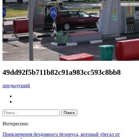
49dd92f5b711b82c91a983cc593c8bb8
предыдущий
Интересное:
Приключения бездомного белоруса, который убегал от