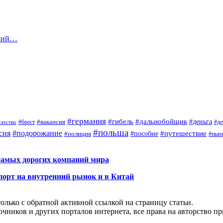
вший…
#германия
#гибель
#дальнобойщик
#деньга
#брест
#вакансия
гатство
#де
#польша
сия
#подорожание
#путешествие
#пособие
#полиция
#пья
самых дорогих компаний мира
порт на внутренний рынок и в Китай
олько с обратной активной ссылкой на страницу статьи.
чников и других порталов интернета, все права на авторство п