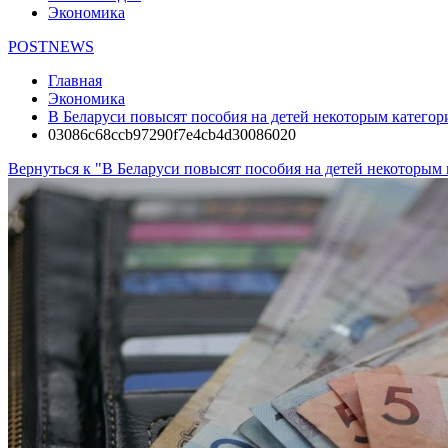
Экономика
POSTNEWS
Главная
Экономика
В Беларуси повысят пособия на детей некоторым катего
03086c68ccb97290f7e4cb4d30086020
Вернуться к "В Беларуси повысят пособия на детей некоторым