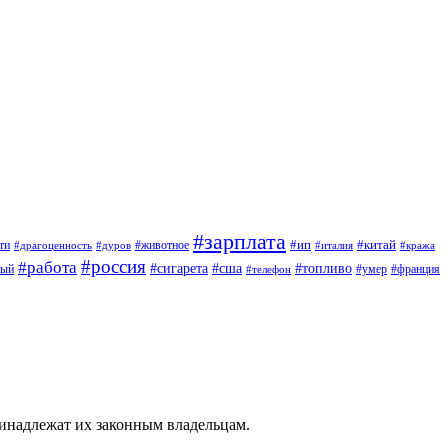
#зарплата
#ип
#китай
ти
#дуров
#животное
#италия
#драгоценность
#кража
#россия
#работа
#сигарета
#сша
#топливо
ный
#умер
#франция
#телефон
ринадлежат их законным владельцам.