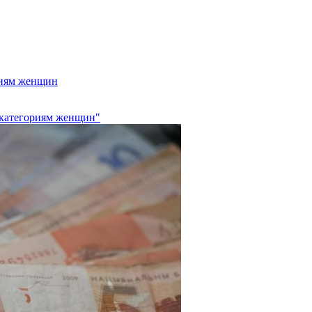
риям женщин
 категориям женщин"