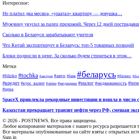
Интересное:
Не платил два месяца, «ушатал» квартиру — девушка…
Мужчину укусил за палец прохожий. Через 12 дней пострада
Сколько в Беларуси зарабатывают учителя
Что Китай экспортирует в Беларусь: топ-5 товарных позиций
Блоки подросли в цене. За сколько будем строиться в этом…
Метки
#беларусь
#tochka
#blizko
#авто
#бизнес
#банк
#бо
#австрия
#налог
#пен
#кредит
#курс_валют
#недвижимость
#медицина
#литва
#цена
SpaceX привлекла рекордные инвестиции и вошла в число 
Казахстан прекращает транзит нефти через РФ, смещая экс
© 2026 - POSTNEWS. Все права защищены.
Любое копирование материалов с нашего ресурса разрешается т
Все материалы опубликованные на сайте взяты с открытых исто
Sign in