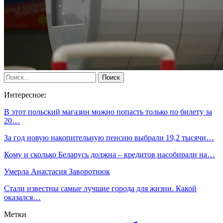
Интересное:
В этот польский магазин можно попасть только по билету за
20…
За год новую накопительную пенсию выбрали 19,2 тысячи…
Кому и сколько Беларусь должна – кредитов насобирали на…
Умерла Анастасия Заворотнюк
Стали известны самые лучшие города для жизни. Какой
оказался…
Метки