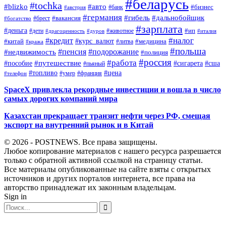
#беларусь
#tochka
#blizko
#авто
#бизнес
#банк
#австрия
#германия
#гибель
#дальнобойщик
#брест
#вакансия
#богатство
#зарплата
#деньга
#ип
#дети
#дуров
#животное
#италия
#драгоценность
#налог
#кредит
#курс_валют
#китай
#медицина
#литва
#кража
#польша
#пенсия
#подорожание
#недвижимость
#полиция
#россия
#работа
#путешествие
#пособие
#сигарета
#сша
#пьяный
#топливо
#цена
#умер
#франция
#телефон
SpaceX привлекла рекордные инвестиции и вошла в число
самых дорогих компаний мира
Казахстан прекращает транзит нефти через РФ, смещая
экспорт на внутренний рынок и в Китай
© 2026 - POSTNEWS. Все права защищены.
Любое копирование материалов с нашего ресурса разрешается
только с обратной активной ссылкой на страницу статьи.
Все материалы опубликованные на сайте взяты с открытых
источников и других порталов интернета, все права на
авторство принадлежат их законным владельцам.
Sign in