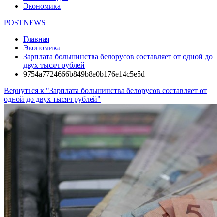
Экономика
POSTNEWS
Главная
Экономика
Зарплата большинства белорусов составляет от одной до
двух тысяч рублей
9754a7724666b849b8e0b176e14c5e5d
Вернуться к "Зарплата большинства белорусов составляет от
одной до двух тысяч рублей"