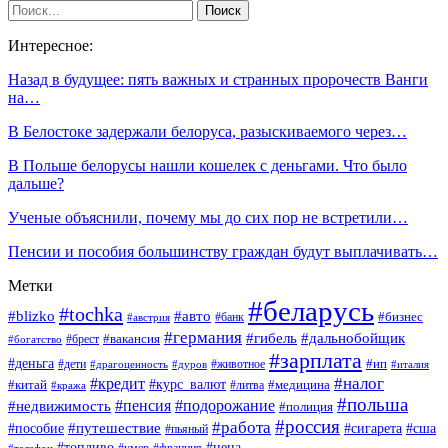
Интересное:
Назад в будущее: пять важных и странных пророчеств Ванги
на…
В Белостоке задержали белоруса, разыскиваемого через…
В Польше белорусы нашли кошелек с деньгами. Что было
дальше?
Ученые объяснили, почему мы до сих пор не встретили…
Пенсии и пособия большинству граждан будут выплачивать…
Метки
#беларусь
#tochka
#blizko
#авто
#бизнес
#банк
#австрия
#германия
#гибель
#дальнобойщик
#брест
#вакансия
#богатство
#зарплата
#деньга
#ип
#дети
#дуров
#животное
#италия
#драгоценность
#налог
#кредит
#курс_валют
#китай
#медицина
#литва
#кража
#польша
#пенсия
#подорожание
#недвижимость
#полиция
#россия
#работа
#путешествие
#пособие
#сигарета
#сша
#пьяный
#топливо
#цена
#умер