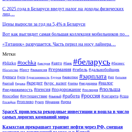
С 2025 года в Беларуси введут налог на доходы физических
лиц…
Цены выросли за год на 5,4% в Беларуси
Вот как выглядит самая большая коллекция мобильников по…
«Титаник» разрушается. Часть перил на носу лайнера…
Метки
#беларусь
#tochka
#blizko
#авто
#бизнес
#банк
#австрия
#германия
#гибель
#дальнобойщик
#брест
#вакансия
#богатство
#зарплата
#деньга
#ип
#дети
#дуров
#животное
#италия
#драгоценность
#налог
#кредит
#курс_валют
#китай
#медицина
#литва
#кража
#польша
#пенсия
#подорожание
#недвижимость
#полиция
#россия
#работа
#путешествие
#пособие
#сигарета
#сша
#пьяный
#топливо
#цена
#умер
#франция
#телефон
SpaceX привлекла рекордные инвестиции и вошла в число
самых дорогих компаний мира
Казахстан прекращает транзит нефти через РФ, смещая