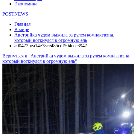
Экономика
POSTNEWS
Главная
В мире
Австрийка чудом выжила за рулем компактвэна,
который воткнулся в огромную ель
a00472bea14e78ce485cdf504ece3947
Вернуться к "Австрийка чудом выжила за рулем компактвэна,
который воткнулся в огромную ель"