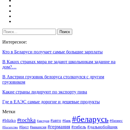
Интересное:
Кто в Беларуси получает самые большие зарплаты
В Каких странах мира не задают школьникам задание на
дом?…
В Австрии грузовик белоруса столкнулся с другим
грузовиком
Какие страны лидируют по экспорту пива
Где в ЕАЭС самые дорогие и дешевые продукты
Метки
#беларусь
#tochka
#blizko
#авто
#бизнес
#банк
#австрия
#германия
#гибель
#дальнобойщик
#брест
#вакансия
#богатство