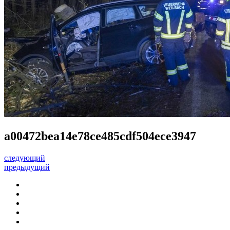
a00472bea14e78ce485cdf504ece3947
следующий
предыдущий