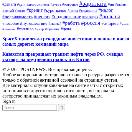
#зарплата
#деньга
#ип
#дети
#дуров
#животное
#италия
#драгоценность
#налог
#кредит
#курс_валют
#китай
#медицина
#литва
#кража
#польша
#пенсия
#подорожание
#недвижимость
#полиция
#россия
#работа
#путешествие
#пособие
#сигарета
#сша
#пьяный
#топливо
#цена
#умер
#франция
#телефон
SpaceX привлекла рекордные инвестиции и вошла в число
самых дорогих компаний мира
Казахстан прекращает транзит нефти через РФ, смещая
экспорт на внутренний рынок и в Китай
© 2026 - POSTNEWS. Все права защищены.
Любое копирование материалов с нашего ресурса разрешается
только с обратной активной ссылкой на страницу статьи.
Все материалы опубликованные на сайте взяты с открытых
источников и других порталов интернета, все права на
авторство принадлежат их законным владельцам.
Sign in