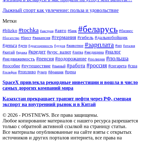
Лыжный спорт как увлечение: польза и удовольствие
Метки
#беларусь
#tochka
#blizko
#авто
#бизнес
#банк
#австрия
#германия
#гибель
#дальнобойщик
#брест
#вакансия
#богатство
#зарплата
#деньга
#ип
#дети
#дуров
#животное
#италия
#драгоценность
#налог
#кредит
#курс_валют
#китай
#медицина
#литва
#кража
#польша
#пенсия
#подорожание
#недвижимость
#полиция
#россия
#работа
#путешествие
#пособие
#сигарета
#сша
#пьяный
#топливо
#цена
#умер
#франция
#телефон
SpaceX привлекла рекордные инвестиции и вошла в число
самых дорогих компаний мира
Казахстан прекращает транзит нефти через РФ, смещая
экспорт на внутренний рынок и в Китай
© 2026 - POSTNEWS. Все права защищены.
Любое копирование материалов с нашего ресурса разрешается
только с обратной активной ссылкой на страницу статьи.
Все материалы опубликованные на сайте взяты с открытых
источников и других порталов интернета, все права на