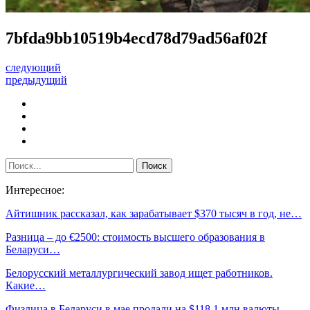
7bfda9bb10519b4ecd78d79ad56af02f
следующий
предыдущий
Интересное:
Айтишник рассказал, как зарабатывает $370 тысяч в год, не…
Разница – до €2500: стоимость высшего образования в
Беларуси…
Белорусский металлургический завод ищет работников.
Какие…
Физлица в Беларуси в мае продали на $118,1 млн валюты…