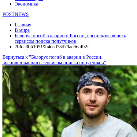
Экономика
POSTNEWS
Главная
В мире
Белорус погиб в аварии в России, воспользовавшись
сервисом поиска попутчиков
7bfda9bb10519b4ecd78d79ad56af02f
Вернуться к "Белорус погиб в аварии в России,
воспользовавшись сервисом поиска попутчиков"