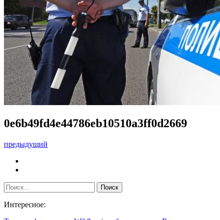
0e6b49fd4e44786eb10510a3ff0d2669
предыдущий
Интересное: