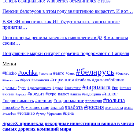
Теперь официально: Wildberries объединился с Russ
Пенсии белорусов в этом году значительно вырастут. И вот…
В ФСЗН пояснили, как ИП будут платить взносы после
принятия…
Пенсионерка решила завещать накопления в $2,8 миллиона
своим…
Популярные марки сигарет серьезно подорожают с 1 апреля
Метки
#беларусь
#tochka
#blizko
#авто
#бизнес
#банк
#австрия
#германия
#гибель
#дальнобойщик
#брест
#вакансия
#богатство
#зарплата
#деньга
#ип
#дети
#дуров
#животное
#италия
#драгоценность
#налог
#кредит
#курс_валют
#китай
#медицина
#литва
#кража
#польша
#пенсия
#подорожание
#недвижимость
#полиция
#россия
#работа
#путешествие
#пособие
#сигарета
#сша
#пьяный
#топливо
#цена
#умер
#франция
#телефон
SpaceX привлекла рекордные инвестиции и вошла в число
самых дорогих компаний мира