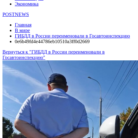
Экономика
POSTNEWS
Главная
В мире
ГИБДД в России переименовали в Госавтоинспекцию
0e6b49fd4e44786eb10510a3ff0d2669
Вернуться к "ГИБДД в России переименовали в
Госавтоинспекцию"