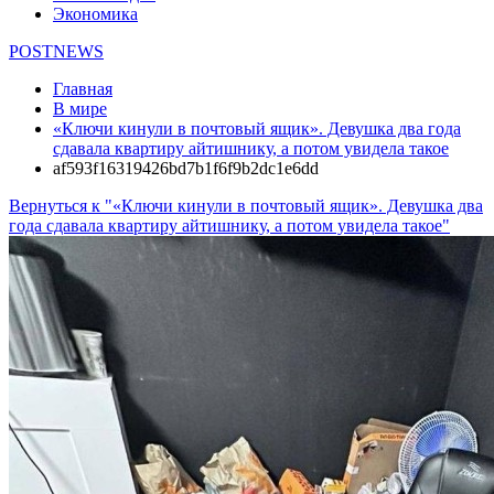
Экономика
POSTNEWS
Главная
В мире
«Ключи кинули в почтовый ящик». Девушка два года
сдавала квартиру айтишнику, а потом увидела такое
af593f16319426bd7b1f6f9b2dc1e6dd
Вернуться к "«Ключи кинули в почтовый ящик». Девушка два
года сдавала квартиру айтишнику, а потом увидела такое"