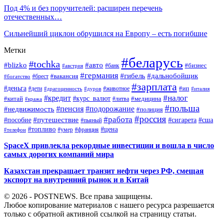
Под 4% и без поручителей: расширен перечень
отечественных…
Сильнейший циклон обрушился на Европу – есть погибшие
Метки
#беларусь
#tochka
#blizko
#авто
#бизнес
#банк
#австрия
#германия
#гибель
#дальнобойщик
#брест
#вакансия
#богатство
#зарплата
#деньга
#ип
#дети
#дуров
#животное
#италия
#драгоценность
#налог
#кредит
#курс_валют
#китай
#медицина
#литва
#кража
#польша
#пенсия
#подорожание
#недвижимость
#полиция
#россия
#работа
#путешествие
#пособие
#сигарета
#сша
#пьяный
#топливо
#цена
#умер
#франция
#телефон
SpaceX привлекла рекордные инвестиции и вошла в число
самых дорогих компаний мира
Казахстан прекращает транзит нефти через РФ, смещая
экспорт на внутренний рынок и в Китай
© 2026 - POSTNEWS. Все права защищены.
Любое копирование материалов с нашего ресурса разрешается
только с обратной активной ссылкой на страницу статьи.