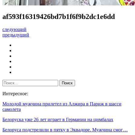
af593f16319426bd7b1f6f9b2dc1e6dd
следующий
предыдущий
Интересное:
Молодой мужчина прилетел из Алжира в Париж в шасси
самолета
Белоруска уже 26 лет играет в Германии на цимбалах
Белоруса подстрелили в пятку в Эквадоре. Мужчина смог…