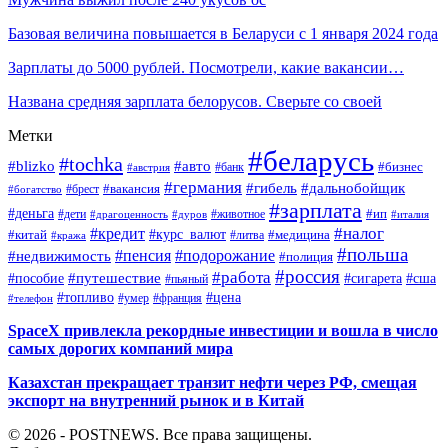
Базовая величина повышается в Беларуси с 1 января 2024 года
Зарплаты до 5000 рублей. Посмотрели, какие вакансии…
Названа средняя зарплата белорусов. Сверьте со своей
Метки
#беларусь
#tochka
#blizko
#авто
#бизнес
#банк
#австрия
#германия
#гибель
#дальнобойщик
#брест
#вакансия
#богатство
#зарплата
#деньга
#ип
#дети
#дуров
#животное
#италия
#драгоценность
#налог
#кредит
#курс_валют
#китай
#медицина
#литва
#кража
#польша
#пенсия
#подорожание
#недвижимость
#полиция
#россия
#работа
#путешествие
#пособие
#сигарета
#сша
#пьяный
#топливо
#цена
#умер
#франция
#телефон
SpaceX привлекла рекордные инвестиции и вошла в число
самых дорогих компаний мира
Казахстан прекращает транзит нефти через РФ, смещая
экспорт на внутренний рынок и в Китай
© 2026 - POSTNEWS. Все права защищены.