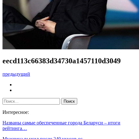
eecd113c66383d34730a1457110d3049
предыдущий
Интересное:
Названы самые обеспеченные города Беларуси – итоги
рейтинга…
Мужчина выжил после 240 укусов ос