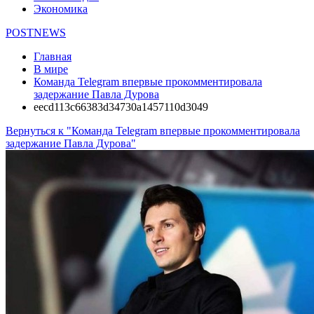
Экономика
POSTNEWS
Главная
В мире
Команда Telegram впервые прокомментировала
задержание Павла Дурова
eecd113c66383d34730a1457110d3049
Вернуться к "Команда Telegram впервые прокомментировала
задержание Павла Дурова"