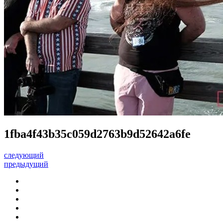
1fba4f43b35c059d2763b9d52642a6fe
следующий
предыдущий