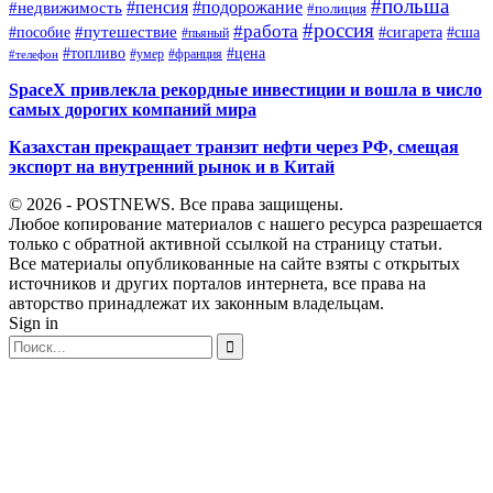
#польша
#пенсия
#подорожание
#недвижимость
#полиция
#россия
#работа
#путешествие
#пособие
#сигарета
#сша
#пьяный
#топливо
#цена
#умер
#франция
#телефон
SpaceX привлекла рекордные инвестиции и вошла в число
самых дорогих компаний мира
Казахстан прекращает транзит нефти через РФ, смещая
экспорт на внутренний рынок и в Китай
© 2026 - POSTNEWS. Все права защищены.
Любое копирование материалов с нашего ресурса разрешается
только с обратной активной ссылкой на страницу статьи.
Все материалы опубликованные на сайте взяты с открытых
источников и других порталов интернета, все права на
авторство принадлежат их законным владельцам.
Sign in