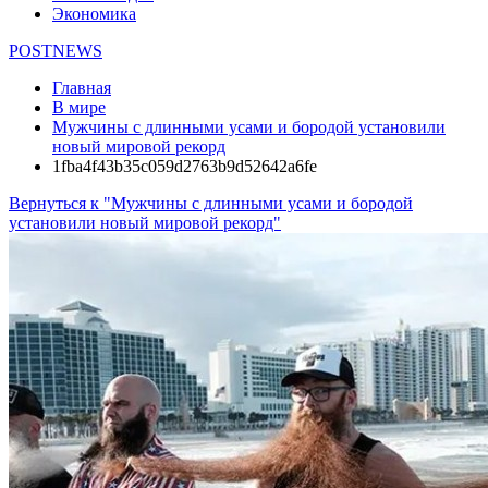
Экономика
POSTNEWS
Главная
В мире
Мужчины с длинными усами и бородой установили
новый мировой рекорд
1fba4f43b35c059d2763b9d52642a6fe
Вернуться к "Мужчины с длинными усами и бородой
установили новый мировой рекорд"