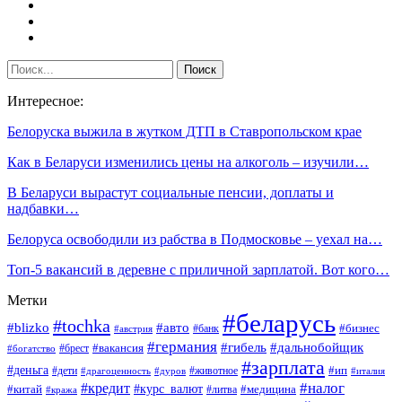
Интересное:
Белоруска выжила в жутком ДТП в Ставропольском крае
Как в Беларуси изменились цены на алкоголь – изучили…
В Беларуси вырастут социальные пенсии, доплаты и
надбавки…
Белоруса освободили из рабства в Подмосковье – уехал на…
Топ-5 вакансий в деревне с приличной зарплатой. Вот кого…
Метки
#беларусь
#tochka
#blizko
#авто
#бизнес
#банк
#австрия
#германия
#гибель
#дальнобойщик
#брест
#вакансия
#богатство
#зарплата
#деньга
#ип
#дети
#дуров
#животное
#италия
#драгоценность
#налог
#кредит
#курс_валют
#китай
#медицина
#литва
#кража