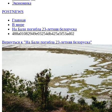
Экономика
POSTNEWS
Главная
В мире
На Бали погибла 23-летняя белоруска
488a01082949e03254db425a5f53ad02
Вернуться к "На Бали погибла 23-летняя белоруска"