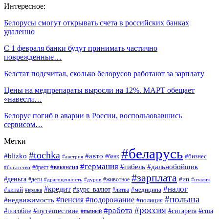
Интересное:
Белорусы смогут открывать счета в российских банках
удаленно
С 1 февраля банки будут принимать частично
поврежденные…
Белстат подсчитал, сколько белорусов работают за зарплату
Цены на медпрепараты выросли на 12%. МАРТ обещает
«навести…
Белорус погиб в аварии в России, воспользовавшись
сервисом…
Метки
#беларусь
#tochka
#blizko
#авто
#бизнес
#банк
#австрия
#германия
#гибель
#дальнобойщик
#брест
#вакансия
#богатство
#зарплата
#деньга
#ип
#дети
#дуров
#животное
#италия
#драгоценность
#налог
#кредит
#курс_валют
#китай
#медицина
#литва
#кража
#польша
#пенсия
#подорожание
#недвижимость
#полиция
#россия
#работа
#путешествие
#пособие
#сигарета
#сша
#пьяный