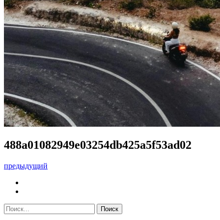
488a01082949e03254db425a5f53ad02
предыдущий