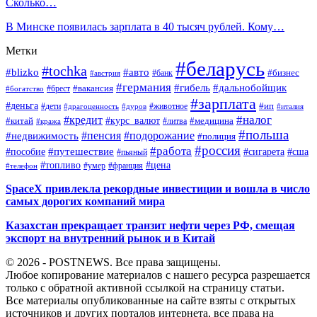
Сколько…
В Минске появилась зарплата в 40 тысяч рублей. Кому…
Метки
#беларусь
#tochka
#blizko
#авто
#бизнес
#банк
#австрия
#германия
#гибель
#дальнобойщик
#брест
#вакансия
#богатство
#зарплата
#деньга
#ип
#дети
#дуров
#животное
#италия
#драгоценность
#налог
#кредит
#курс_валют
#китай
#медицина
#литва
#кража
#польша
#пенсия
#подорожание
#недвижимость
#полиция
#россия
#работа
#путешествие
#пособие
#сигарета
#сша
#пьяный
#топливо
#цена
#умер
#франция
#телефон
SpaceX привлекла рекордные инвестиции и вошла в число
самых дорогих компаний мира
Казахстан прекращает транзит нефти через РФ, смещая
экспорт на внутренний рынок и в Китай
© 2026 - POSTNEWS. Все права защищены.
Любое копирование материалов с нашего ресурса разрешается
только с обратной активной ссылкой на страницу статьи.
Все материалы опубликованные на сайте взяты с открытых
источников и других порталов интернета, все права на