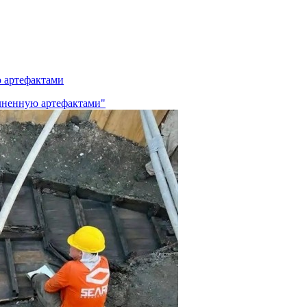
ю артефактами
олненную артефактами"