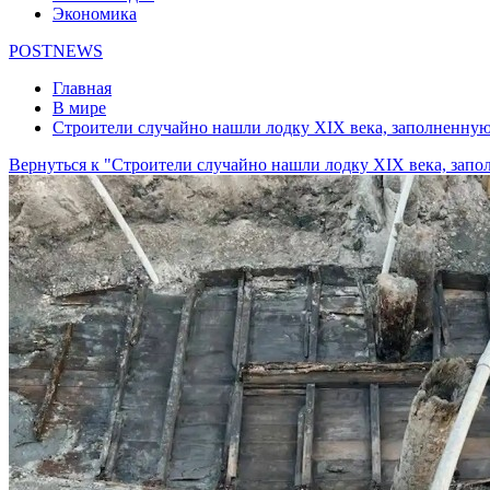
Экономика
POSTNEWS
Главная
В мире
Строители случайно нашли лодку XIX века, заполненну
Вернуться к "Строители случайно нашли лодку XIX века, зап