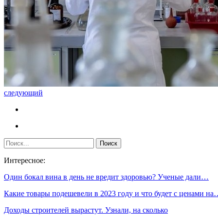
следующий
Интересное:
Один бокал вина в день не вредит здоровью? Ученые дали…
Какие товары подешевели в 2023 году и что будет с ценами на
Доходы строителей вырастут. Узнали, на сколько