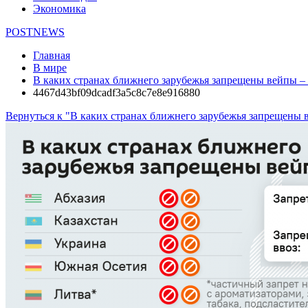
Экономика
POSTNEWS
Главная
В мире
В каких странах ближнего зарубежья запрещены вейпы –
4467d43bf09dcadf3a5c8c7e8e916880
Вернуться к "В каких странах ближнего зарубежья запрещены