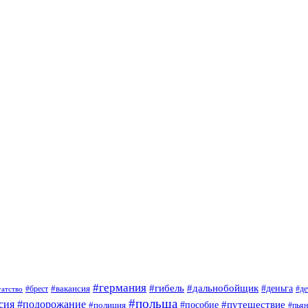
#германия
#гибель
#дальнобойщик
#деньга
#брест
#вакансия
гатство
#де
#польша
сия
#подорожание
#путешествие
#пособие
#полиция
#пья