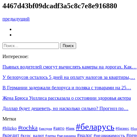
4467d43bf09dcadf3a5c8c7e8e916880
предыдущий
Интересное:
Пьяных водителей смогут вычислять камеры на дорогах. Как…
У белорусов осталось 5 дней на оплату налогов за квартиры,…
В Германии задержали белоруса и поляка с товарами на 25…
Жена Брюса Уиллиса рассказала о состоянии здоровья актера
Доллар будет дешеветь, но насколько сильно? Прогноз по…
Метки
#беларусь
#tochka
#blizko
#авто
#бизнес
#банк
#бо
#австрия
#налог
#пен
#кредит
#курс_валют
#недвижимость
#медицина
#литва