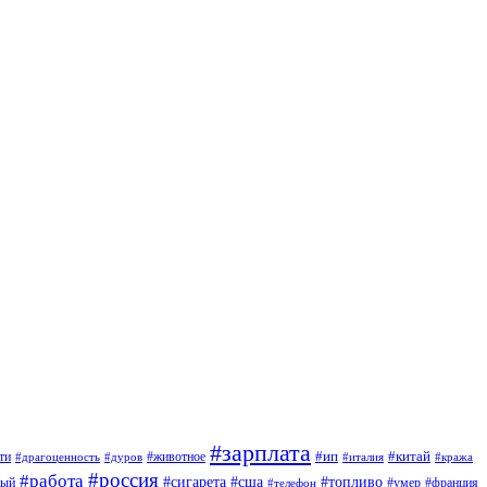
#зарплата
#ип
#китай
ти
#дуров
#животное
#италия
#драгоценность
#кража
#россия
#работа
#сигарета
#сша
#топливо
ный
#умер
#франция
#телефон