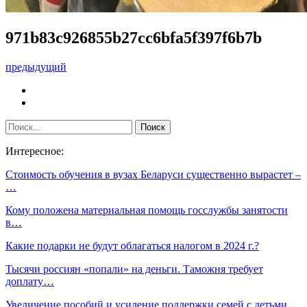
971b83c926855b27cc6bfa5f397f6b7b
предыдущий
Интересное:
Стоимость обучения в вузах Беларуси существенно вырастет –
…
Кому положена материальная помощь госслужбы занятости
в…
Какие подарки не будут облагаться налогом в 2024 г.?
Тысячи россиян «попали» на деньги. Таможня требует
доплату…
Увеличение пособий и усиление поддержки семей с детьми.…