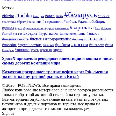
Метки
#беларусь
#tochka
#blizko
#авто
#бизнес
#банк
#австрия
#германия
#гибель
#дальнобойщик
#брест
#вакансия
#богатство
#зарплата
#деньга
#ип
#дети
#дуров
#животное
#италия
#драгоценность
#налог
#кредит
#курс_валют
#китай
#медицина
#литва
#кража
#польша
#пенсия
#подорожание
#недвижимость
#полиция
#россия
#работа
#путешествие
#пособие
#сигарета
#сша
#пьяный
#топливо
#цена
#умер
#франция
#телефон
SpaceX привлекла рекордные инвестиции и вошла в число
самых дорогих компаний мира
Казахстан прекращает транзит нефти через РФ, смещая
экспорт на внутренний рынок и в Китай
© 2026 - POSTNEWS. Все права защищены.
Любое копирование материалов с нашего ресурса разрешается
только с обратной активной ссылкой на страницу статьи.
Все материалы опубликованные на сайте взяты с открытых
источников и других порталов интернета, все права на
авторство принадлежат их законным владельцам.
Sign in