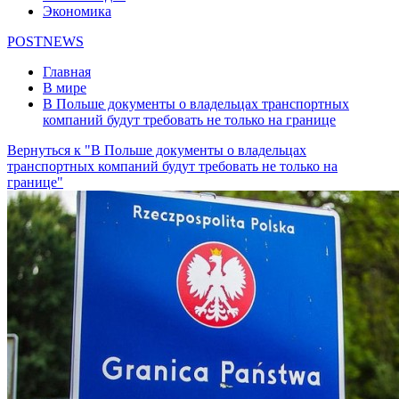
Экономика
POSTNEWS
Главная
В мире
В Польше документы о владельцах транспортных
компаний будут требовать не только на границе
Вернуться к "В Польше документы о владельцах
транспортных компаний будут требовать не только на
границе"