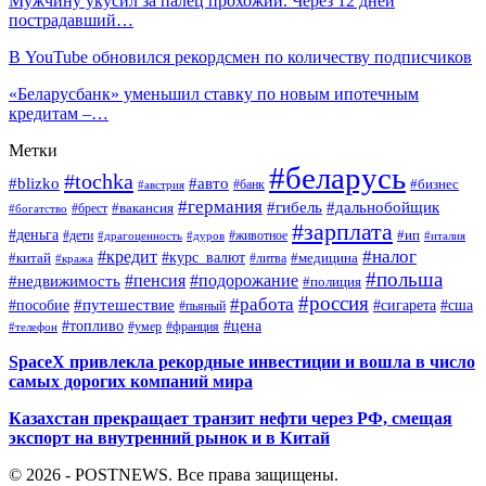
Мужчину укусил за палец прохожий. Через 12 дней
пострадавший…
В YouTube обновился рекордсмен по количеству подписчиков
«Беларусбанк» уменьшил ставку по новым ипотечным
кредитам –…
Метки
#беларусь
#tochka
#blizko
#авто
#бизнес
#банк
#австрия
#германия
#гибель
#дальнобойщик
#брест
#вакансия
#богатство
#зарплата
#деньга
#ип
#дети
#дуров
#животное
#италия
#драгоценность
#налог
#кредит
#курс_валют
#китай
#медицина
#литва
#кража
#польша
#пенсия
#подорожание
#недвижимость
#полиция
#россия
#работа
#путешествие
#пособие
#сигарета
#сша
#пьяный
#топливо
#цена
#умер
#франция
#телефон
SpaceX привлекла рекордные инвестиции и вошла в число
самых дорогих компаний мира
Казахстан прекращает транзит нефти через РФ, смещая
экспорт на внутренний рынок и в Китай
© 2026 - POSTNEWS. Все права защищены.