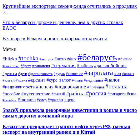
Крупнейшие экспортеры секонд-хенда отчитались о продажах
за…
Что в Беларуси дороже и дешевле, чем в других странах
ЕАЭС
В январе в Беларуси опять подорожают кредиты
Метки
#беларусь
#tochka
#blizko
#авто
#бизнес
#банк
#австрия
#германия
#гибель
#дальнобойщик
#брест
#вакансия
#богатство
#зарплата
#деньга
#ип
#дети
#дуров
#животное
#италия
#драгоценность
#налог
#кредит
#курс_валют
#китай
#медицина
#литва
#кража
#польша
#пенсия
#подорожание
#недвижимость
#полиция
#россия
#работа
#путешествие
#пособие
#сигарета
#сша
#пьяный
#топливо
#цена
#умер
#франция
#телефон
SpaceX привлекла рекордные инвестиции и вошла в число
самых дорогих компаний мира
Казахстан прекращает транзит нефти через РФ, смещая
экспорт на внутренний рынок и в Китай